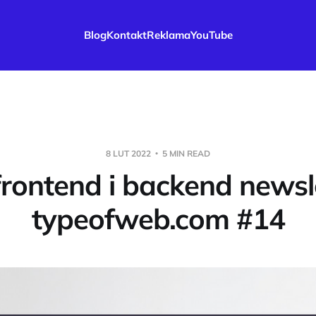
Blog
Kontakt
Reklama
YouTube
8 LUT 2022
5 MIN READ
 frontend i backend newsl
typeofweb.com #14