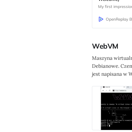
My first impressio
OpenReplay B
WebVM
Maszyna wirtualn
Debianowe. Czemu
jest napisana w