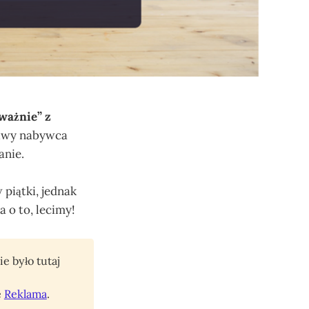
ważnie” z
iwy nabywca
anie.
piątki, jednak
 o to, lecimy!
e było tutaj
e
Reklama
.