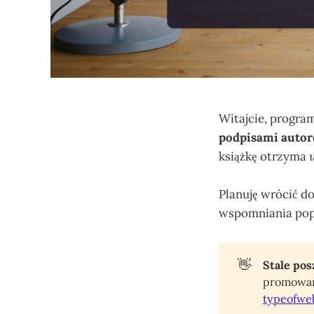
Witajcie, progra
podpisami autor
książkę otrzyma
Planuję wrócić do
wspomniania popr
👋
Stale pos
promowan
typeofwe