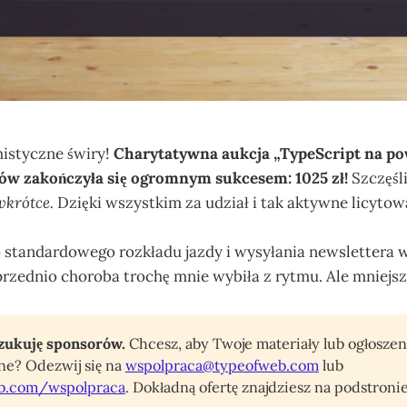
mistyczne świry!
Charytatywna aukcja „TypeScript na po
ów zakończyła się ogromnym sukcesem: 1025 zł!
Szczęśl
wkrótce.
Dzięki wszystkim za udział i tak aktywne licytow
 standardowego rozkładu jazdy i wysyłania newslettera w 
zednio choroba trochę mnie wybiła z rytmu. Ale mniejsza
zukuję sponsorów.
Chcesz, aby Twoje materiały lub ogłoszeni
e? Odezwij się na
wspolpraca@typeofweb.com
lub
b.com/wspolpraca
. Dokładną ofertę znajdziesz na podstroni