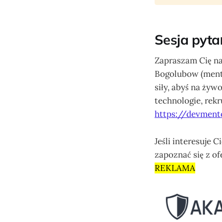
Sesja pyta
Zapraszam Cię na
Bogolubow (mento
siły, abyś na żyw
technologie, rekr
https://devment
Jeśli interesuje 
zapoznać się z o
REKLAMA