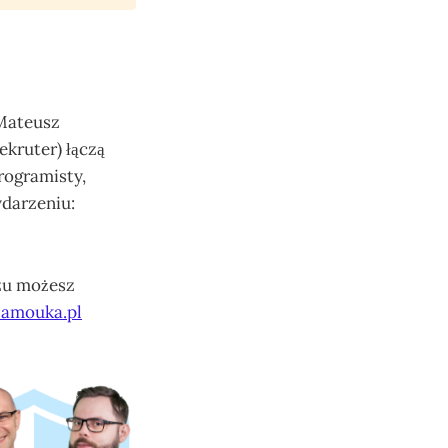
 Mateusz
kruter) łączą
programisty,
ydarzeniu:
azu możesz
Samouka.pl