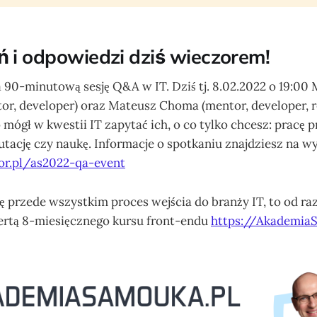
ń i odpowiedzi dziś wieczorem!
 90-minutową sesję Q&A w IT. Dziś tj. 8.02.2022 o 19:00
r, developer) oraz Mateusz Choma (mentor, developer, re
o mógł w kwestii IT zapytać ich, o co tylko chcesz: pracę 
utację czy naukę. Informacje o spotkaniu znajdziesz na w
or.pl/as2022-qa-event
Cię przede wszystkim proces wejścia do branży IT, to od r
fertą 8-miesięcznego kursu front-endu
https://Akademia