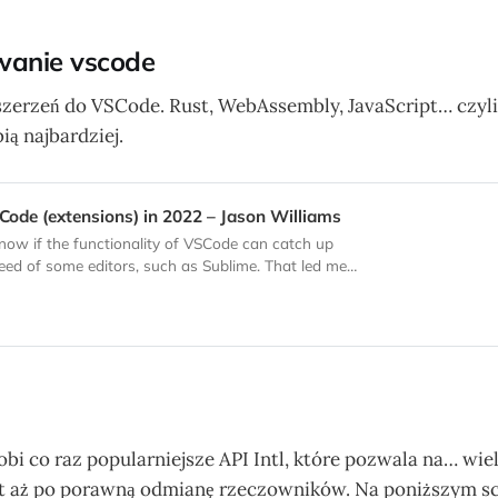
wanie vscode
szerzeń do VSCode. Rust, WebAssembly, JavaScript… czyli
ą najbardziej.
ode (extensions) in 2022 – Jason Williams
now if the functionality of VSCode can catch up
eed of some editors, such as Sublime. That led me
 some bottlenecks may be and where time is being
t I look at both the internals and extensions. VSCode
obi co raz popularniejsze API Intl, które pozwala na… wie
 aż po porawną odmianę rzeczowników. Na poniższym scr