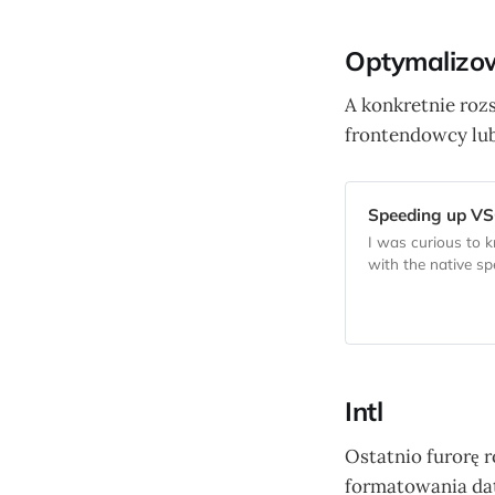
Optymalizo
A konkretnie roz
frontendowcy lubi
Speeding up VSC
I was curious to k
with the native sp
to seek out where
spent. In this pos
has a broad […]
Intl
Ostatnio furorę r
formatowania dat