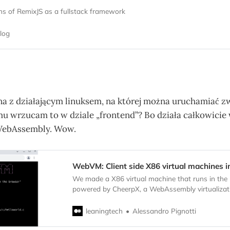
ns of RemixJS as a fullstack framework
log
a z działającym linuksem, na której można uruchamiać z
 wrzucam to w dziale „frontend”? Bo działa całkowicie 
 WebAssembly. Wow.
WebVM: Client side X86 virtual machines i
We made a X86 virtual machine that runs in the 
powered by CheerpX, a WebAssembly virtualizati
Alessandro Pignotti
leaningtech