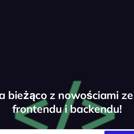
a bieżąco z nowościami ze
frontendu i backendu!