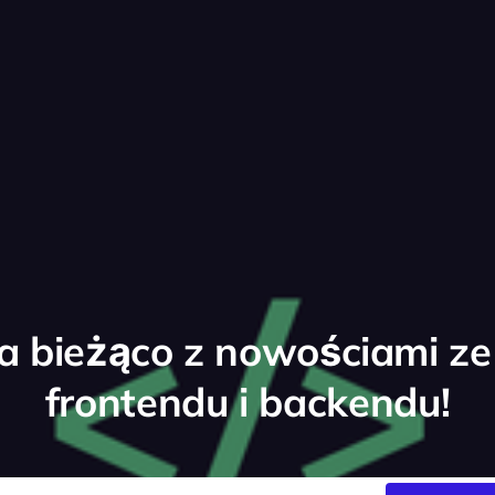
a bieżąco z nowościami ze
frontendu i backendu!